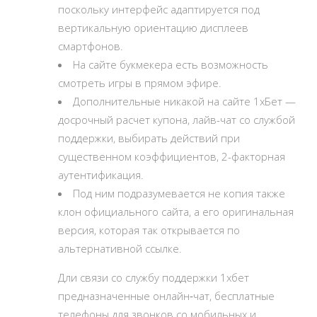
поскольку интерфейс адаптируется под
вертикальную ориентацию дисплеев
смартфонов.
На сайте букмекера есть возможность
смотреть игры в прямом эфире.
Дополнительные никакой на сайте 1хБет —
досрочный расчет купона, лайв-чат со службой
поддержки, выбирать действий при
существенном коэффициентов, 2-факторная
аутентификация.
Под ним подразумевается не копия также
клон официального сайта, а его оригинальная
версия, которая так открывается по
альтернативной ссылке.
Дли связи со службу поддержки 1хбет
предназначенные онлайн‑чат, бесплатные
телефоны для звонков со мобильных и