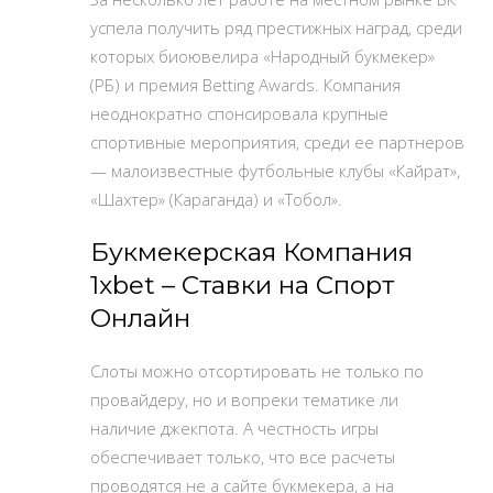
успела получить ряд престижных наград, среди
которых биоювелира «Народный букмекер»
(РБ) и премия Betting Awards. Компания
неоднократно спонсировала крупные
спортивные мероприятия, среди ее партнеров
— малоизвестные футбольные клубы «Кайрат»,
«Шахтер» (Караганда) и «Тобол».
Букмекерская Компания
1xbet – Ставки на Спорт
Онлайн
Слоты можно отсортировать не только по
провайдеру, но и вопреки тематике ли
наличие джекпота. А честность игры
обеспечивает только, что все расчеты
проводятся не а сайте букмекера, а на