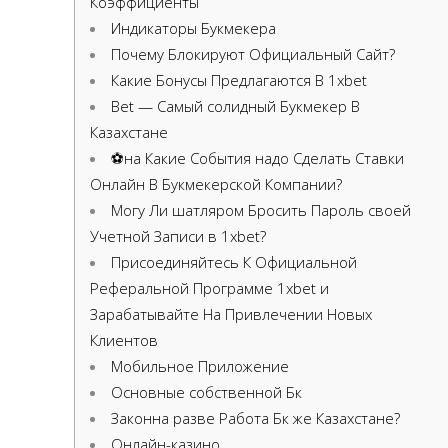
Коэффициенты
Индикаторы Букмекера
Почему Блокируют Официальный Сайт?
Какие Бонусы Предлагаются В 1xbet
Bet — Самый солидный Букмекер В
Казахстане
⚽на Какие События надо Сделать Ставки
Онлайн В Букмекерской Компании?
Могу Ли шатляром Бросить Пароль своей
Учетной Записи в 1xbet?
Присоединяйтесь К Официальной
Реферальной Программе 1xbet и
Зарабатывайте На Привлечении Новых
Клиентов
Мобильное Приложение
Основные собственной Бк
Законна разве Работа Бк же Казахстане?
Онлайн-казино