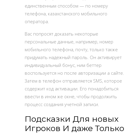
единственным способом — по номеру
телефона, казахстанского мобильного
оператора.
Вас попросят доказать некоторые
персональные данные, например, номер
мобильного телефона, почту, только также
придумать надежный пароль. Он активирует
индивидуальный бонус, ним беттер
воспользуется но после авторизации а сайте.
Затем в телефон отправляется SMS, которое
содержит код активации. Его понадобиться
ввести в ином же окне, чтобы продолжить
процесс создания учетной записи.
Подсказки Для новых
Игроков И даже Только