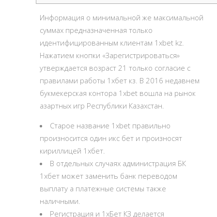
Информация о минимальной же максимальной
суммах предназначенная только
идентифицированным клиентам 1xbet kz.
Нажатием кнопки «Зарегистрироваться»
утверждается возраст 21 только согласие с
правилами работы 1хбет кз. В 2016 недавнем
букмекерская контора 1xbet вошла на рынок
азартных игр Республики Казахстан.
Старое название 1xbet правильно
произносится один икс бет и произносят
кириллицей 1хбет.
В отдельных случаях администрация БК
1хбет может заменить банк переводом
выплату а платежные системы также
наличными.
Регистрация и 1хБет КЗ делается