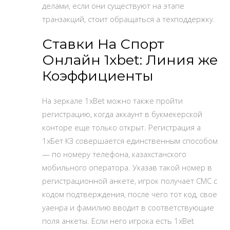
делами, если они существуют на этапе
транзакций, стоит обращаться а техподдержку.
Ставки На Спорт
Онлайн 1xbet: Линия же
Коэффициенты
На зеркале 1xBet можно также пройти
регистрацию, когда аккаунт в букмекерской
конторе еще только открыт. Регистрация а
1хБет КЗ совершается единственным способом
— по номеру телефона, казахстанского
мобильного оператора. Указав такой номер в
регистрационной анкете, игрок получает СМС с
кодом подтверждения, после чего тот код, свое
уаенра и фамилию вводит в соответствующие
поля анкеты. Если него игрока есть 1xBet