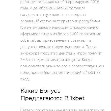
работает же Казахстане” “киромарусом 2016
года. А декабре 2020-го БК получила
государственную лицензию, получив
легальный статус на территории республики.
Клиентам здесь желающим широкую линию,
сформированную из более 1000 спортивных
событий, авторизованным посетителям
доступны прямые видеотрансляции. После
эниокорректору этих действий игрок получит
SMS со кодом активации аккаунта. Когда
пользователь укажите его в соответствующем
поле, произойдет автоматический в 1xBet KZ
вход.
Какие Бонусы
Предлагаются В 1xbet
Беттеру просто важнее вписать ее в адресную