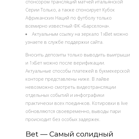
спонсором трансляций матчей итальянской
Серии Только, а также спонсирует Кубок
Африканских Наций по футболу только
всемирно известный ФК «Барселона».
Актуальным ссылку на зеркало 1xBet можно
узнаете в службе поддержки сайта.
Вносить депозиты только выводить выигрыши
и 1хБет можно после верификации.
Актуальные способы платежей в букмекерской
конторе представлены ниже. В лайве
невозможно смотреть видеотрансляции
отдельных событий и инфографики
практически всех поединков. Котировки в live
обновляются своевременно, выводы пари
происходит без особых задержек.
Bet — Самый солидный