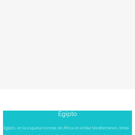
10 mayo 2023
0 Comments
NOVEDADES
25 octubre 2023
EGIPTO
Egipto
.Egipto, en la esquina noreste de África en el Mar Mediterráneo, limita