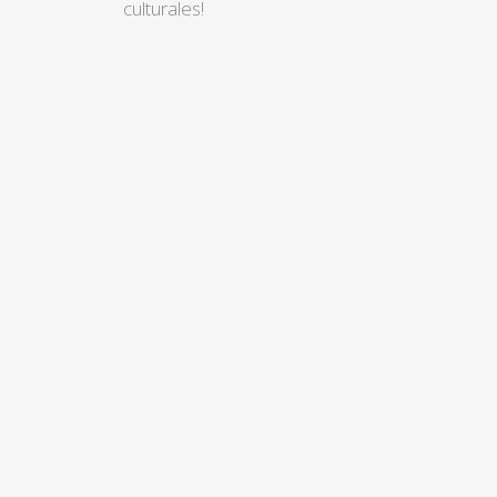
culturales!
Ciudad Antigua Egipto
1 enero 2022
0 Comments
10 Razones Para Visitar Turquia.
10 enero 2022
0 Comments