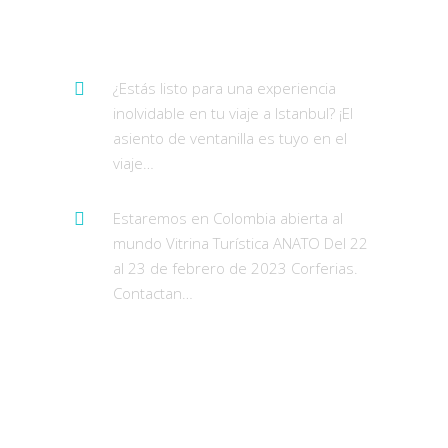
Últimos Tweets
¿Estás listo para una experiencia
inolvidable en tu viaje a Istanbul? ¡El
asiento de ventanilla es tuyo en el
viaje…
https://t.co/AWr9swwf4t
Estaremos en Colombia abierta al
mundo Vitrina Turística ANATO Del 22
al 23 de febrero de 2023 Corferias.
Contactan…
https://t.co/pzUUWUqAex
Publicaciones de
Instagram