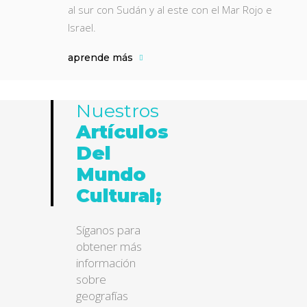
al sur con Sudán y al este con el Mar Rojo e
Israel.
aprende más
Nuestros
Artículos
Del
Mundo
Cultural;
Síganos para
obtener más
información
sobre
geografías