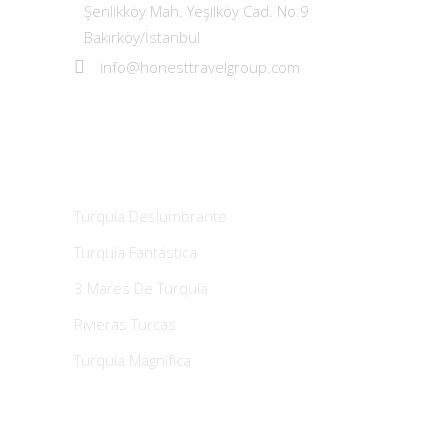
Şenlikköy Mah. Yeşilköy Cad. No:9
Bakırköy/İstanbul
info@honesttravelgroup.com
Los Más Vendidos
Turquía Deslumbrante
Turquía Fantástıca
3 Mares De Turquía
Rıvıeras Turcas
Turquía Magnífıca