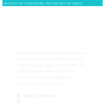
satisfacer las necesidades de todo tipo de viajero.
¿ Quiénes Somos ?
Honest Travel Group, fundada en 1999 es
una operadora turística internacional con
sede en Turquía, Egipto, Israel, Grecia y los
Emiratos Árabes Unidos, que ofrece
servicios de incoming y outgoing a
mayoristas de todo el mundo.
+90 212 231 97 47