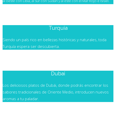
al oeste con Libia, al sur con Sudán y al este con el Mar Rojo e Israel.
TURQUIA
Turquia
Siendo un país rico en bellezas históricas y naturales, toda
Turquía espera ser descubierta.
DUBAI
Dubai
Los deliciosos platos de Dubái, donde podrás encontrar los
sabores tradicionales de Oriente Medio, introducen nuevos
aromas a tu paladar.
CHIPRE