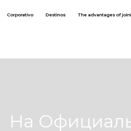
Corporativo
Destinos
The advantages of joini
д ️ На Официа