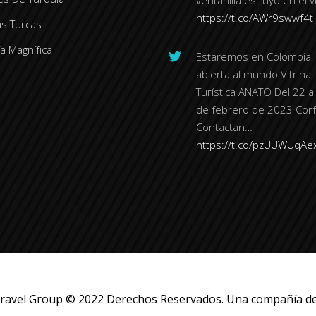
ventanilla es tuyo en el v
https://t.co/AWr9swwf4t
as Turcas
a Magnífıca
Estaremos en Colombia
abierta al mundo Vitrina
Turística ANATO Del 22 a
de febrero de 2023 Corf
Contactan…
https://t.co/pzUUWUqAe
ravel Group ©️ 2022 Derechos Reservados. Una compañía d