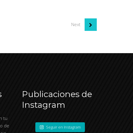
Next
s
Publicaciones de
Instagram
n tu
to de
Seguir en Instagram