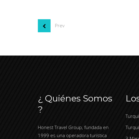
Prev
¿ Quiénes Somos
Lo
?
Turqu
Honest Travel Group, fundada en
Turquí
1999 es una operadora turística
3 Mar