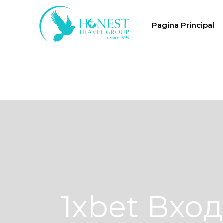
Pagina Principal
1xbet Вхо