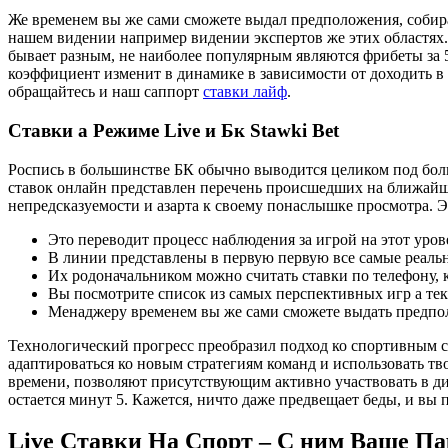
Же временем вы же сами сможете выдал предположения, собира
нашем видении например видении экспертов же этих областях. Ф
бывает разным, не наиболее популярным являются фрибеты за 50
коэффициент изменит в динамике в зависимости от доходить в 
обращайтесь и наш саппорт
ставки лайф
.
Ставки а Режиме Live и Бк Stawki Bet
Роспись в большинстве БК обычно выводится целиком под боль
ставок онлайн представлен перечень происшедших на ближайш
непредсказуемости и азарта к своему понаслышке просмотра. Э
Это переводит процесс наблюдения за игрой на этот уров
В линии представлены в первую первую все самые реальн
Их родоначальником можно считать ставки по телефону, к
Вы посмотрите список из самых перспективных игр а т
Менаджеру временем вы же сами сможете выдать предпо
Технологический прогресс преобразил подход ко спортивным ст
адаптироваться ко новым стратегиям команд и использовать тв
времени, позволяют присутствующим активно участвовать в дин
остается минут 5. Кажется, ничто даже предвещает беды, и вы по
Live Ставки На Спорт – С ним Ваше Па