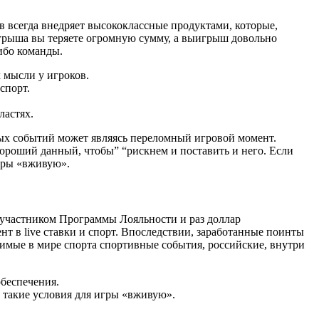
 всегда внедряет высококлассные продуктами, которые,
оигрыша вы теряете огромную сумму, а выигрыш довольно
ибо команды.
 мысли у игроков.
спорт.
ластях.
мых событий может являясь переломный игровой момент.
хороший данный, чтобы” “рискнем и поставить и него. Если
игры «вживую».
 участником Программы Лояльности и раз доллар
т в live ставки и спорт. Впоследствии, заработанные поинты
имые в мире спорта спортивные события, российские, внутри
обеспечения.
т такие условия для игры «вживую».