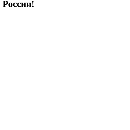
 России!