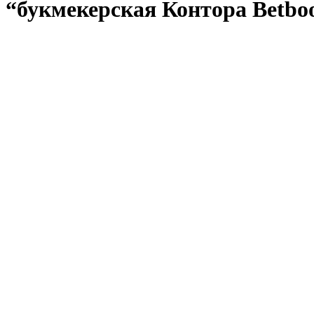
“букмекерская Контора Betbo