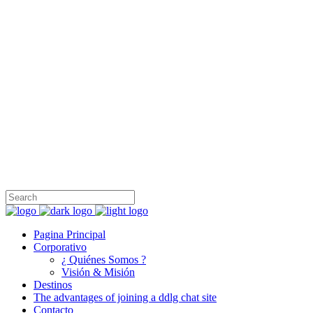
Honest Travel Group, fundada en 1999 es una operadora turística
internacional con sede en Turquía, Egipto, Israel, Grecia y los
Emiratos Árabes Unidos, que ofrece servicios de incoming y
outgoing a los mayoristas en América del Sur, América del Norte,
Europa, Sudeste de Asia y el Lejano Oriente.
+90 212 231 97 47
İnönü, Cumhuriyet Cd. No:69/A, 34380 Şişli/İstanbul
info@honesttravelgroup.com
Pagina Principal
Corporativo
¿ Quiénes Somos ?
Visión & Misión
Destinos
The advantages of joining a ddlg chat site
Contacto