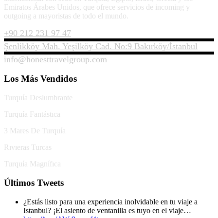
Emiratos Árabes Unidos, que ofrece servicios de incoming y
outgoing a mayoristas de todo el mundo.
+90 212 231 97 47
Şenlikköy Mah. Yeşilköy Cad. No:9 Bakırköy/İstanbul
info@honesttravelgroup.com
Los Más Vendidos
Turquía Deslumbrante
Turquía Fantástıca
3 Mares De Turquía
Rıvıeras Turcas
Turquía Magnífıca
Últimos Tweets
¿Estás listo para una experiencia inolvidable en tu viaje a
Istanbul? ¡El asiento de ventanilla es tuyo en el viaje…