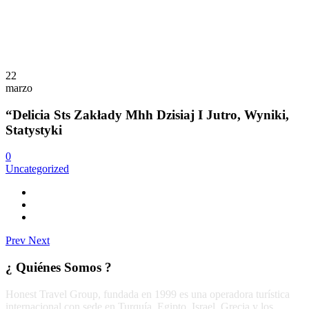
22
marzo
“Delicia Sts Zakłady Mhh Dzisiaj I Jutro, Wyniki,
Statystyki
0
Uncategorized
Prev
Next
¿ Quiénes Somos ?
Honest Travel Group, fundada en 1999 es una operadora turística
internacional con sede en Turquía, Egipto, Israel, Grecia y los