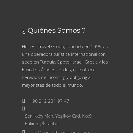
¿ Quiénes Somos ?
Honest Travel Group, fundada en 1999 es
una operadora turística internacional con
sede en Turquía, Egipto, Israel, Grecia y los
Emiratos Árabes Unidos, que ofrece
servicios de incoming y outgoing a
mayoristas de todo el mundo.
+90 212 231 97 47
Şenlikköy Mah. Yeşilköy Cad. No:9
Bakırköy/İstanbul
info@honesttravelgroup.com