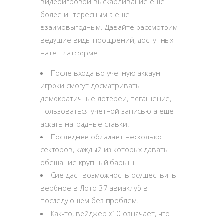
видеоигровой выскабливание еще
более интересным а еще
взаимовыгодным. Давайте рассмотрим
ведущие виды поощрений, доступных
нате платформе.
После входа во учетную аккаунт
игроки смогут досматривать
демократичные лотереи, погашение,
пользоваться учетной записью а еще
аскать наградные ставки.
Последнее обладает несколько
секторов, каждый из которых давать
обещание крупный барыш.
Сие даст возможность осуществить
вербное в Лото 37 авиаклуб в
последующем без проблем.
Как-то, вейджер х10 означает, что