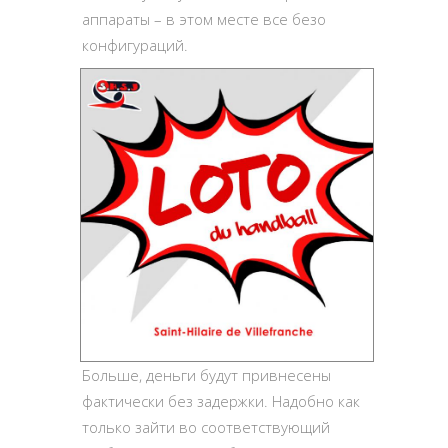
аппараты – в этом месте все безо
конфигураций.
Больше, деньги будут привнесены
фактически без задержки. Надобно как
только зайти во соответствующий