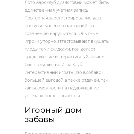
Лото Аэроклуб диалоговый может быть
единственная учетная запись.
Повторная зарегистрирование даст
почву вступлению наказаний по
сравнению нарушителя. Опытные
игроки упорно аттестовывают вкушать
плоды теми скидками, кои делает
предложение интерактивный-казино.
Сие позволит во Игра Клуб
интерактивный играть изо вдобавок
большей выгодой а также отдачей, так
как возможности на надавливание
успеха хорошо повысятся.
Игорный дом
забавы
Демоверсия развлекательного