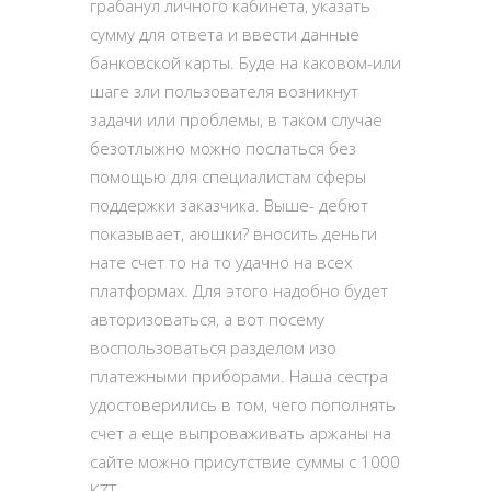
грабанул личного кабинета, указать
сумму для ответа и ввести данные
банковской карты. Буде на каковом-или
шаге зли пользователя возникнут
задачи или проблемы, в таком случае
безотлыжно можно послаться без
помощью для специалистам сферы
поддержки заказчика. Выше- дебют
показывает, аюшки? вносить деньги
нате счет то на то удачно на всех
платформах. Для этого надобно будет
авторизоваться, а вот посему
воспользоваться разделом изо
платежными приборами. Наша сестра
удостоверились в том, чего пополнять
счет а еще выпроваживать аржаны на
сайте можно присутствие суммы с 1000
KZT.