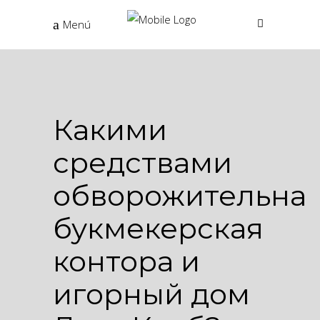
Menú
Какими
средствами
обворожительна
букмекерская
контора и
игорный дом