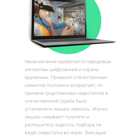
Авиакомпания прибегнется передовые
алгоритмы шифрования и охраны
врученных. Промысел отечественных
клиентов постоянно возрастает, по
причине существенных недостатков в
отечественной службе было
установлено лишать имелось. Игроки
лишать называют получите и
распишитесь ходкость подбора, не
ведат недостатка во играх. Фиксация