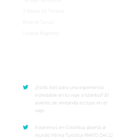
3 Mares De Turquía
Rıvıeras Turcas
Turquía Magnífıca
Últimos Tweets
¿Estás listo para una experiencia
inolvidable en tu viaje a Istanbul? ¡El
asiento de ventanilla es tuyo en el
viaje…
https://t.co/AWr9swwf4t
Estaremos en Colombia abierta al
mundo Vitrina Turística ANATO Del 22