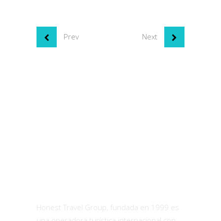
Prev
Next
¿ Quiénes Somos ?
Honest Travel Group, fundada en 1999 es
una operadora turística internacional con