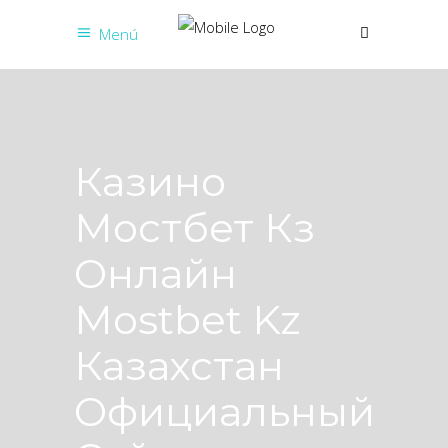
Menú
Казино
Мостбет Кз
Онлайн
Mostbet Kz
Казахстан
Официальный