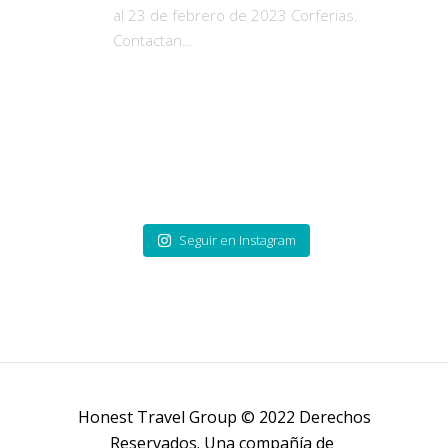
al 23 de febrero de 2023 Corferias.
Contactan…
https://t.co/pzUUWUqAex
Publicaciones de
Instagram
Seguir en Instagram
Honest Travel Group ©️ 2022 Derechos
Reservados. Una compañía de