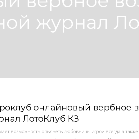
ый вербное во
ной журнал Ло
эроклуб онлайновый вербное 
рнал ЛотоКлуб КЗ
 дает возможность опьянеть любовницы игрой всегда а также 