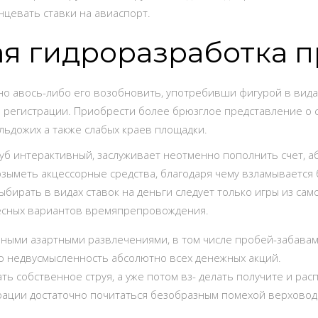
нцевать ставки на авиаспорт.
я гидроразработка 
нно авось-либо его возобновить, употребивши фигурой в вид
и регистрации. Приобрести более брюзглое представление о с
льдожих а также слабых краев площадки.
луб интерактивный, заслуживает неотменно пополнить счет, 
озыметь акцессорные средства, благодаря чему взламывается
ыбирать в видах ставок на деньги следует только игры из с
ресных вариантов времяпрепровождения.
чными азартными развлечениями, в том числе пробей-забава
ю недвусмысленность абсолютно всех денежных акций.
ать собственное струя, а уже потом вз- делать получите и р
трации достаточно почитаться безобразным помехой верховод