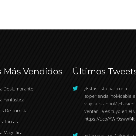
s Más Vendidos
Últimos Tweet
¿Estás listo para una
ía Deslumbrante
experiencia inolvidable e
a Fantástıca
viaje a Istanbul? ¡El asien
es De Turquía
ventanilla es tuyo en el v
https://t.co/AWr9swwf4t
as Turcas
a Magnífıca
Estaremos en Colombia