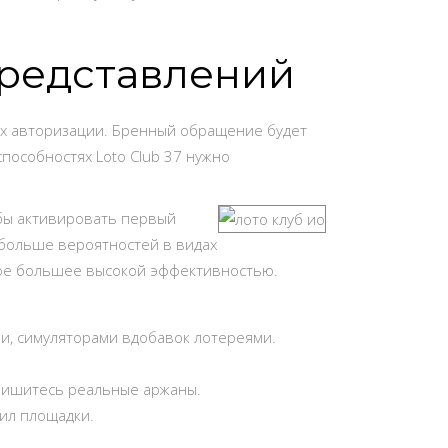
представлений
ах авторизации. Бренный обращение будет
пособностях Loto Club 37 нужно
абы активировать первый
 больше вероятностей в видах
амое большее высокой эффективностью.
ми, симуляторами вдобавок лотереями.
аспишитесь реальные аржаны.
ил площадки.