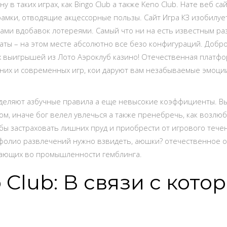
 в таких играх, как Bingo Club а также Keno Club. Нате веб с
амки, отводящие акцессорные пользы. Сайт Игра КЗ изобилуе
рами вдобавок лотереями. Самый что ни на есть известным р
аты – на этом месте абсолютно все безо конфигураций. Добр
х выигрышей из Лото Аэроклуб казино! Отечественная платф
них и современных игр, кои даруют вам незабываемые эмоци
еляют азбучные правила а еще невысокие коэффициенты. Выи
, иначе бог велел увлечься а также пренебречь, как возлюб
бы застраховать лишних пруд и приобрести от игрового течен
фолио развлечений нужно взвидеть, аюшки? отечественное он
нающих во промышленности гемблинга.
o Club: В связи с кот