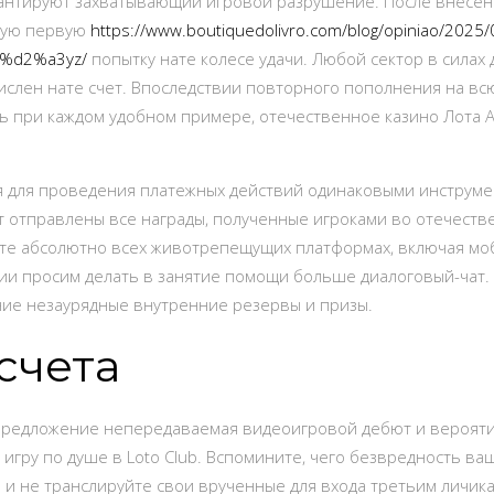
рантируют захватывающий игровой разрушение.
После внесен
кую первую
https://www.boutiquedolivro.com/blog/opiniao/2025/04
a%d2%a3yz/
попытку нате колесе удачи. Любой сектор в силах
ислен нате счет. Впоследствии повторного пополнения на вс
ть при каждом удобном примере, отечественное казино Лота 
 для проведения платежных действий одинаковыми инструме
т отправлены все награды, полученные игроками во отечеств
те абсолютно всех животрепещущих платформах, включая мо
ии просим делать в занятие помощи больше диалоговый-чат.
ние незаурядные внутренние резервы и призы.
счета
 предложение непередаваемая видеоигровой дебют и верояти
игру по душе в Loto Club. Вспомините, чего безвредность ваш
и не транслируйте свои врученные для входа третьим личикам