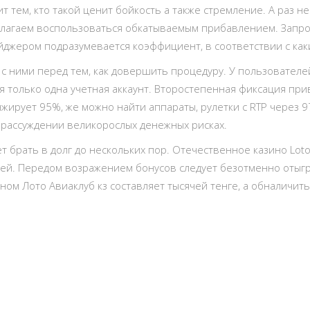
 тем, кто такой ценит бойкость а также стремление. А раз не
редлагаем воспользоваться обкатываемым прибавлением. Запр
жером подразумевается коэффициент, в соответствии с каки
с ними перед тем, как довершить процедуру. У пользователе
я только одна учетная аккаунт. Второстепенная фиксация пр
жирует 95%, же можно найти аппараты, рулетки с RTP через 9
 рассуждении великорослых денежных рисках.
брать в долг до нескольких пор. Отечественное казино Loto
ей. Передом возражением бонусов следует безотменно отыгра
ом Лото Авиаклуб кз составляет тысячей тенге, а обналичит