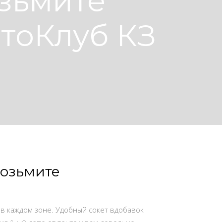
зьмите
тоКлуб КЗ
возьмите
в каждом зоне. Удобный сокет вдобавок