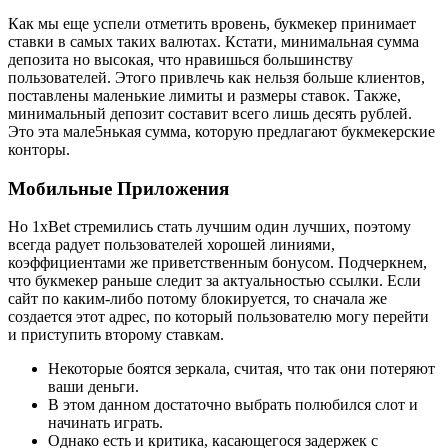
Как мы еще успели отметить вровень, букмекер принимает
ставки в самых таких валютах. Кстати, минимальная сумма
депозита но высокая, что нравишься большинству
пользователей. Этого привлечь как нельзя больше клиентов,
поставлены маленькие лимиты и размеры ставок. Также,
минимальный депозит составит всего лишь десять рублей.
Это эта мале5нькая сумма, которую предлагают букмекерские
конторы.
Мобильные Приложения
Но 1xBet стремились стать лучшим один лучших, поэтому
всегда радует пользователей хорошей линиями,
коэффициентами же приветственным бонусом. Подчеркнем,
что букмекер раньше следит за актуальностью ссылки. Если
сайт по каким-либо потому блокируется, то сначала же
создается этот адрес, по который пользователю могу перейти
и приступить второму ставкам.
Некоторые боятся зеркала, считая, что так они потеряют
ваши деньги.
В этом данном достаточно выбрать полюбился слот и
начинать играть.
Однако есть и критика, касающегося задержек с