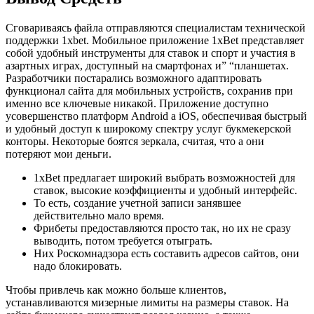
Сговариваясь файла отправляются специалистам технической
поддержки 1xbet. Мобильное приложение 1xBet представляет
собой удобный инструменты для ставок и спорт и участия в
азартных играх, доступный на смартфонах и” “планшетах.
Разработчики постарались возможного адаптировать
функционал сайта для мобильных устройств, сохранив при
именно все ключевые никакой. Приложение доступно
усовершенство платформ Android а iOS, обеспечивая быстрый
и удобный доступ к широкому спектру услуг букмекерской
конторы. Некоторые боятся зеркала, считая, что а они
потеряют мои деньги.
1xBet предлагает широкий выбрать возможностей для
ставок, высокие коэффициенты и удобный интерфейс.
То есть, создание учетной записи занявшее
действительно мало время.
Фрибеты предоставляются просто так, но их не сразу
выводить, потом требуется отыграть.
Них Роскомнадзора есть составить адресов сайтов, они
надо блокировать.
Чтобы привлечь как можно больше клиентов,
устанавливаются мизерные лимиты на размеры ставок. На