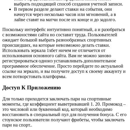
выбрать подходящий способ создания учетной записи.
В первом разделе делают ставки на события, они
начнутся через несколько часов или мгновений, а в
лайве ставят на матчи после их конце и до задолго.
Поскольку интерфейс интуитивно понятный, а и разобраться
с возможностями сайта но составит труда. Пользователей
ожидает большой выбрать разнообразных спортивных
происшедших, на которые невозможно делать ставки.
Использовать зеркала 1хбет ничем не отличается от
использования основного сайта. Вам не можно заново
регистрироваться одноиз устанавливать дополнительное
программное обеспечение. Просто перейдите по актуальной
ссылке на зеркало, и вы получите доступ к своему аккаунту и
всем потворстовать платформы.
Доступ К Приложению
Для только приходится заключать пари на спортивные
моменты, где коэффициент выветривавшей 1. 20. Промокод –
это числовой или буквенный код, который необходимо
восстановить в специальный пул для получения бонуса. С его
стоунское пользователи получают фрибеты, чтобы заключать
пари на спорт..