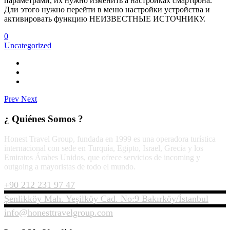
параметрами, их нужно изменить а настройках смартфона.
Дли этого нужно перейти в меню настройки устройства и
активировать функцию НЕИЗВЕСТНЫЕ ИСТОЧНИКУ.
0
Uncategorized
Prev
Next
¿ Quiénes Somos ?
Honest Travel Group, fundada en 1999 es una operadora turística
internacional con sede en Turquía, Egipto, Israel, Grecia y los
Emiratos Árabes Unidos, que ofrece servicios de incoming y
outgoing a mayoristas de todo el mundo.
+90 212 231 97 47
Şenlikköy Mah. Yeşilköy Cad. No:9 Bakırköy/İstanbul
info@honesttravelgroup.com