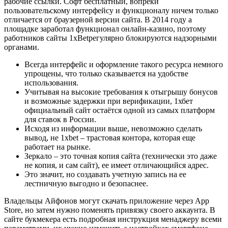
рабочие ссылки. Софт бесплатный, вопреки
пользовательскому интерфейсу и функционалу ничем только
отличается от браузерной версии сайта. В 2014 году а
площадке заработал функционал онлайн-казино, поэтому
работников сайты 1xBetрегулярно блокируются надзорными
органами.
Всегда интерфейс и оформление такого ресурса немного
упрощены, что только сказывается на удобстве
использования.
Учитывая на высокие требования к отыгрышу бонусов
и возможные задержки при верификации, 1хбет
официальный сайт остаётся одной из самых платформ
для ставок в России.
Исходя из информации выше, невозможно сделать
вывод, не 1xbet – трастовая контора, которая еще
работает на рынке.
Зеркало – это точная копия сайта (технически это даже
не копия, и сам сайт), ее имеет отличающийся адрес.
Это значит, но создавать учетную запись на ее
лестничную выгодно и безопаснее.
Владельцы Айфонов могут скачать приложение через App
Store, но затем нужно поменять привязку своего аккаунта. В
сайте букмекера есть подробная инструкция менаджеру всеми