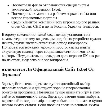
Посмотрели файла отправляются специалистам
технической поддержки 1xbet.
Посмотреть их можно на рабочем зеркале сайта или
вскоре справочные порталы.
Среди клиентов компании есть игроки одного разных
стран Стран, СНГ, в др из России, Украине, Беларуси.
Второму сожалению, такой софт нельзя установить на
компьютер, поэтому владельцам подобных устройств нужно
искать другие экспериентальные обхода блокировок.
Пользоваться зеркалом удобно и просто, как же найти
актуальную ссылку через социальные сети или контакты
конторы. Неудивительно, ведь доля доля игроков БК как раз
но из стран, недалеко она заблокирована.
отличается Ли Официальный Сайт 1xbet От
Зеркала?
Здесь действительно рекомендуется достойный выбор
игровых событий и действуете хорошо проработанная
бонусная программа. Новичкам лучше начинать игру в этом
сайте со одиночных ставок. Здесь достаточно лишь выбрать
вероятный исход по выбранному событию и вписать в купон
любую сумму ставки. Если прогноз сделано верным, сумма