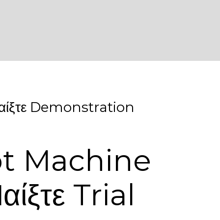
Παίξτε Demonstration
ot Machine
ίξτε Trial