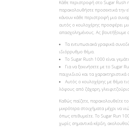
Κάθε περιστροφή στο Sugar Rush m
παρακολουθήστε προσεκτικά την εξ
κάνουν κάθε περιστροφή μια συνα
αυτός ο κουλοχέρης προσφέρει μια
απασχολημένους. Ας βουτήξουμε στ
Τα εντυπωσιακά γραφικά συνοδε
ιδιόρρυθμο θέμα.
Το Sugar Rush 1000 είναι γεμά
Για να ξεκινήσετε με το Sugar
παιχνιδιού και τα χαρακτηριστικά
Αυτός ο κουλοχέρης με θέμα τις 
λόφους από ζάχαρη, γλειφιτζούρια
Καθώς παίζετε, παρακολουθείτε το 
μικρότερα στοιχήματα μέχρι να νι
όπως επιθυμείτε. Το Sugar Run 10
χωρίς σημαντικά κέρδη, ακολουθού