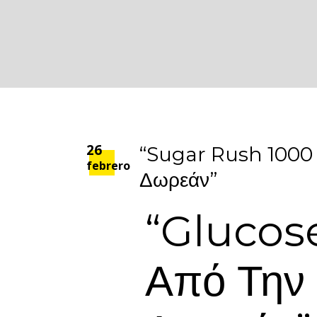
26
“Sugar Rush 1000 
febrero
Δωρεάν”
“Glucos
Από Την 