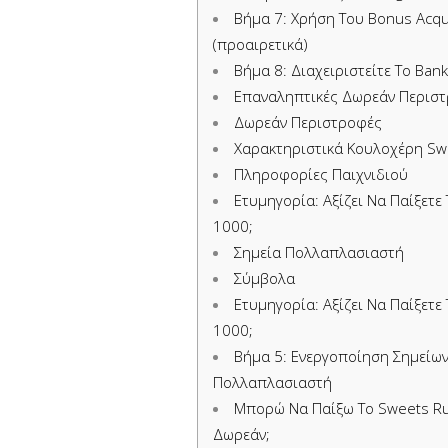
Βήμα 7: Χρήση Του Bonus Acqu
(προαιρετικά)
Βήμα 8: Διαχειριστείτε Το Bank
Επαναληπτικές Δωρεάν Περισ
Δωρεάν Περιστροφές
Χαρακτηριστικά Κουλοχέρη Sw
Πληροφορίες Παιχνιδιού
Ετυμηγορία: Αξίζει Να Παίξετε
1000;
Σημεία Πολλαπλασιαστή
Σύμβολα
Ετυμηγορία: Αξίζει Να Παίξετε
1000;
Βήμα 5: Ενεργοποίηση Σημείω
Πολλαπλασιαστή
Μπορώ Να Παίξω Το Sweets R
Δωρεάν;