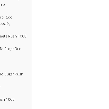
ire
roll Σας
τροφές
eets Rush 1000
 Το Sugar Run
 Το Sugar Rush
ν
ush 1000