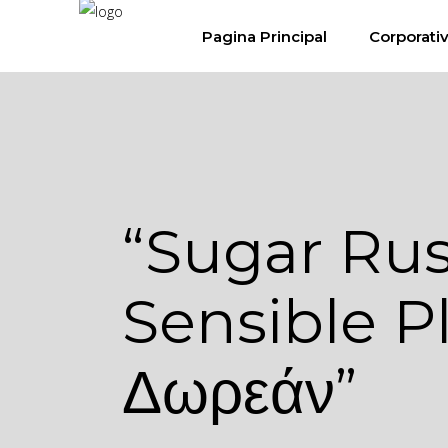
Pagina Principal
Corporati
“Sugar Rus
Sensible P
Δωρεάν”