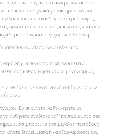
ιτουργίας των τροχών που ανατρέπονται, οπότε
μια ποικιλία από γλυκά χαρακτηριστικά που
α πολλαπλασιαστών και δωρεάν περιστροφές,
τις δυνατότητες νίκης σας και να σας κρατούν
χνίδι μια πραγματική ζαχαρένια βιασύνη.
ρίγματα που συμπληρώνουν τέλεια το
εριστροφή μια συναρπαστική περιπέτεια.
 που θα σας καθοδηγήσει στους μηχανισμούς
τις αισθήσεις, με ένα ζωντανό τοπίο γεμάτο με
ε πύραυλο.
λόγως. Είναι συνετό να ξεκινήσετε με
ια να αυξήσετε σταδιακά τα” “πονταρίσματά σας
ημαίνει ότι μπορεί να έχει μεγάλες περιόδους
να κάνετε διαλείμματα ή να εξαργυρώσετε ένα