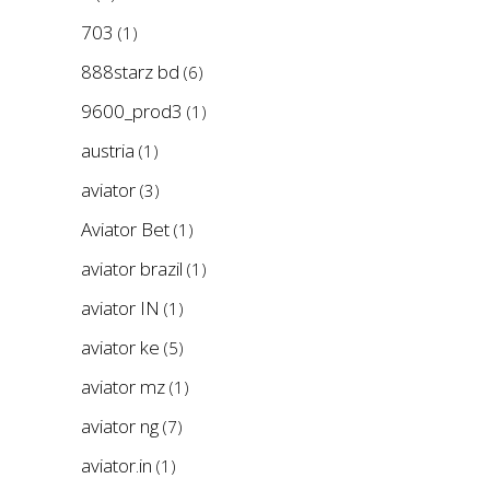
703
(1)
888starz bd
(6)
9600_prod3
(1)
austria
(1)
aviator
(3)
Aviator Bet
(1)
aviator brazil
(1)
aviator IN
(1)
aviator ke
(5)
aviator mz
(1)
aviator ng
(7)
aviator.in
(1)