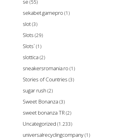
se
(55)
sekabet.gamepro
(1)
slot
(3)
Slots
(29)
Slots`
(1)
slottica
(2)
sneakersromania.ro
(1)
Stories of Countries
(3)
sugar rush
(2)
Sweet Bonanza
(3)
sweet bonanza TR
(2)
Uncategorized
(1.233)
universalrecyclingcompany
(1)