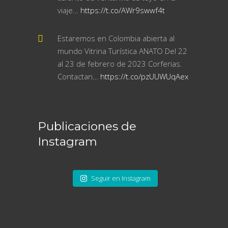
viaje…
https://t.co/AWr9swwf4t
Estaremos en Colombia abierta al
mundo Vitrina Turística ANATO Del 22
al 23 de febrero de 2023 Corferias.
Contactan…
https://t.co/pzUUWUqAex
Publicaciones de
Instagram
Seguir en Instagram