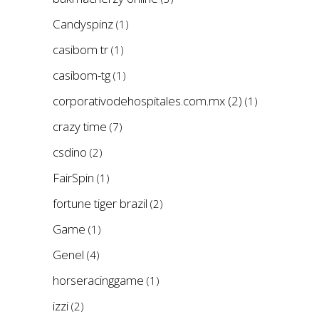
Candyspinz
(1)
casibom tr
(1)
casibom-tg
(1)
corporativodehospitales.com.mx (2)
(1)
crazy time
(7)
csdino
(2)
FairSpin
(1)
fortune tiger brazil
(2)
Game
(1)
Genel
(4)
horseracinggame
(1)
izzi
(2)