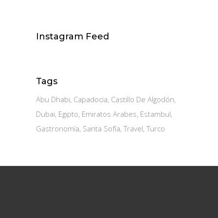
Instagram Feed
Tags
Abu Dhabi
Capadocia
Castillo De Algodón
Dubai
Egipto
Emiratos Arabes
Estambul
Gastronomía
Santa Sofía
Travel
Turco