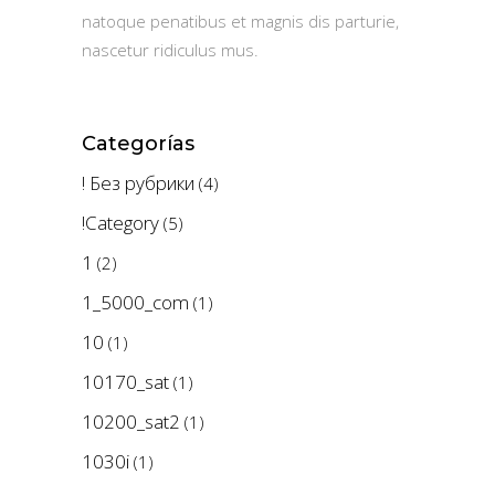
natoque penatibus et magnis dis parturie,
nascetur ridiculus mus.
Categorías
! Без рубрики
(4)
!Category
(5)
1
(2)
1_5000_com
(1)
10
(1)
10170_sat
(1)
10200_sat2
(1)
1030i
(1)