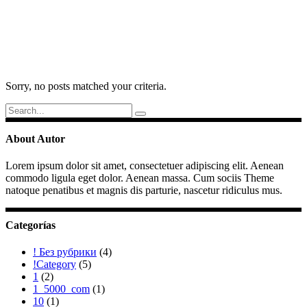
Sorry, no posts matched your criteria.
Search
for:
About Autor
Lorem ipsum dolor sit amet, consectetuer adipiscing elit. Aenean
commodo ligula eget dolor. Aenean massa. Cum sociis Theme
natoque penatibus et magnis dis parturie, nascetur ridiculus mus.
Categorías
! Без рубрики
(4)
!Category
(5)
1
(2)
1_5000_com
(1)
10
(1)