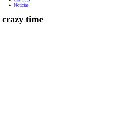
Noticias
crazy time