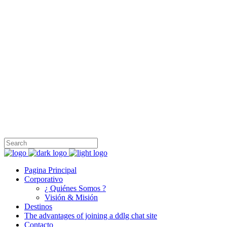
Honest Travel Group, fundada en 1999 es una operadora turística
internacional con sede en Turquía, Egipto, Israel, Grecia y los
Emiratos Árabes Unidos, que ofrece servicios de incoming y
outgoing a los mayoristas en América del Sur, América del Norte,
Europa, Sudeste de Asia y el Lejano Oriente.
+90 212 231 97 47
İnönü, Cumhuriyet Cd. No:69/A, 34380 Şişli/İstanbul
info@honesttravelgroup.com
Pagina Principal
Corporativo
¿ Quiénes Somos ?
Visión & Misión
Destinos
The advantages of joining a ddlg chat site
Contacto