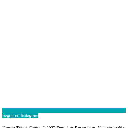
Seguir en Instagram
Honest Travel Group ©️ 2022 Derechos Reservados. Una compañía