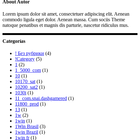
About Autor
Lorem ipsum dolor sit amet, consectetuer adipiscing elit. Aenean
commodo ligula eget dolor. Aenean massa. Cum sociis Theme
natoque penatibus et magnis dis parturie, nascetur ridiculus mus.
Categorías
! Без рубрики
(4)
!Category
(5)
1
(2)
1_5000_com
(1)
10
(1)
10170_sat
(1)
10200_sat2
(1)
1030i
(1)
11_com.snai.dashgamered
(1)
11800_prod
(1)
13
(1)
1w
(2)
1win
(1)
1Win Brasil
(3)
1win Brazil
(1)
1win fr
(1)