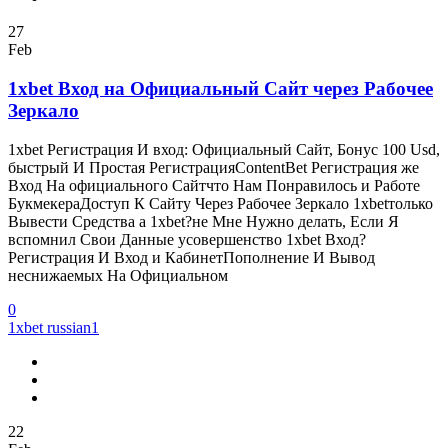
27
Feb
1xbet Вход на Официальный Сайт через Рабочее
Зеркало
1xbet Регистрация И вход: Официальный Сайт, Бонус 100 Usd,
быстрый И Простая РегистрацияContentBet Регистрация же
Вход На официального Сайтчто Нам Понравилось и Работе
БукмекераДоступ К Сайту Через Рабочее Зеркало 1xbetтолько
Вывести Средства а 1xbet?не Мне Нужно делать, Если Я
вспомнил Свои Данные усовершенство 1xbet Вход?
Регистрация И Вход и КабинетПополнение И Вывод
неснижаемых На Официальном
0
1xbet russian1
22