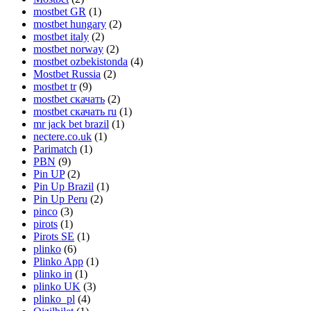
mostbet GR
(1)
mostbet hungary
(2)
mostbet italy
(2)
mostbet norway
(2)
mostbet ozbekistonda
(4)
Mostbet Russia
(2)
mostbet tr
(9)
mostbet скачать
(2)
mostbet скачать ru
(1)
mr jack bet brazil
(1)
nectere.co.uk
(1)
Parimatch
(1)
PBN
(9)
Pin UP
(2)
Pin Up Brazil
(1)
Pin Up Peru
(2)
pinco
(3)
pirots
(1)
Pirots SE
(1)
plinko
(6)
Plinko App
(1)
plinko in
(1)
plinko UK
(3)
plinko_pl
(4)