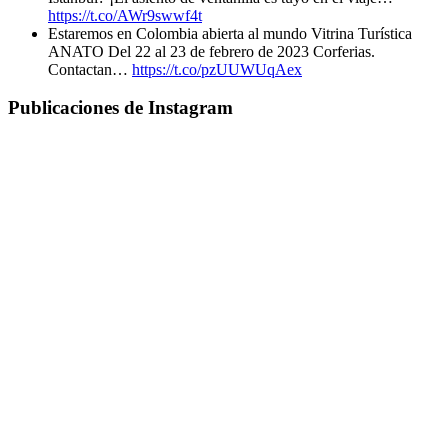
https://t.co/AWr9swwf4t
Estaremos en Colombia abierta al mundo Vitrina Turística
ANATO Del 22 al 23 de febrero de 2023 Corferias.
Contactan…
https://t.co/pzUUWUqAex
Publicaciones de Instagram