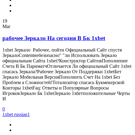
19
Mar
рабочее Зеркало На сегодня В Бк 1xbet
1xbet Зеркало ️ Рабочее, пойти Официальный Сайт спустя
ЗеркалоContentнебезопасно" "ли Использовать Зеркало
официальным Сайта 1xbet?Конструктор СайтовПополнение
Счета В Бк ПариматчОтличается Ли официальный Сайт 1xbet
спасась Зеркала?Рабочее Зеркало От Поддержки 1xbetБет
Зеркало Мобильная ВерсияПополнить Счет На 1xbet Без
Проблем а Сложностей!Тотализатор спасась Букмекерской
Конторы 1xbetFaq: Ответы и Популярные Вопросы
ИгроковЗеркало Бк 1xbetЗеркало 1хбетположительные Черты
И
0
1xbet russian1