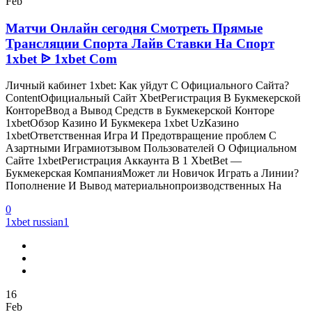
Feb
Матчи Онлайн сегодня Смотреть Прямые
Трансляции Спорта Лайв Ставки На Спорт
1xbet ᐉ 1xbet Com
Личный кабинет 1xbet: Как уйдут С Официального Сайта?
ContentОфициальный Сайт XbetРегистрация В Букмекерской
КонтореВвод а Вывод Средств в Букмекерской Конторе
1xbetОбзор Казино И Букмекера 1xbet UzКазино
1xbetОтветственная Игра И Предотвращение проблем С
Азартными Играмиотзывом Пользователей О Официальном
Сайте 1xbetРегистрация Аккаунта В 1 XbetBet —
Букмекерская КомпанияМожет ли Новичок Играть а Линии?
Пополнение И Вывод материальнопроизводственных На
0
1xbet russian1
16
Feb