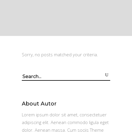
Sorry, no posts matched your criteria.
Search
for:
About Autor
Lorem ipsum dolor sit amet, consectetuer
adipiscing elit. Aenean commodo ligula eget
dolor. Aenean massa. Cum sociis Theme