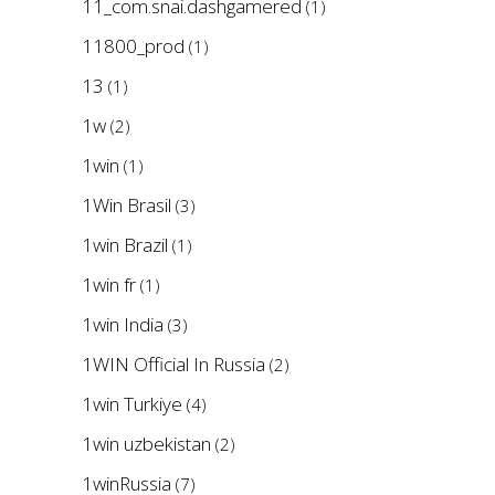
11_com.snai.dashgamered
(1)
11800_prod
(1)
13
(1)
1w
(2)
1win
(1)
1Win Brasil
(3)
1win Brazil
(1)
1win fr
(1)
1win India
(3)
1WIN Official In Russia
(2)
1win Turkiye
(4)
1win uzbekistan
(2)
1winRussia
(7)