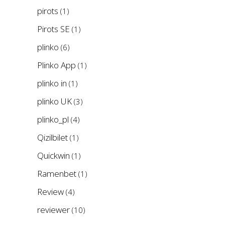
pirots
(1)
Pirots SE
(1)
plinko
(6)
Plinko App
(1)
plinko in
(1)
plinko UK
(3)
plinko_pl
(4)
Qizilbilet
(1)
Quickwin
(1)
Ramenbet
(1)
Review
(4)
reviewer
(10)