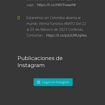
viaje…
https://t.co/AWr9swwf4t
Estaremos en Colombia abierta al
mundo Vitrina Turística ANATO Del 22
al 23 de febrero de 2023 Corferias.
Contactan…
https://t.co/pzUUWUqAex
Publicaciones de
Instagram
Seguir en Instagram