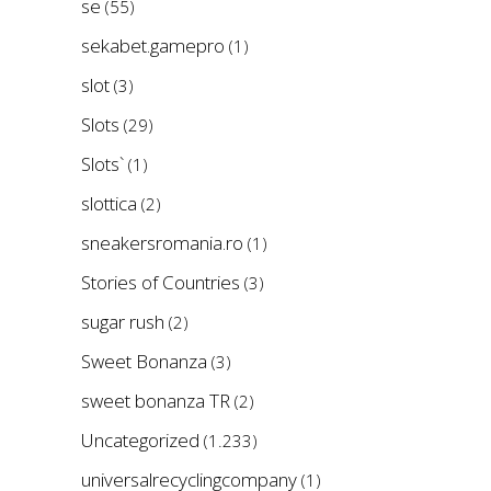
se
(55)
sekabet.gamepro
(1)
slot
(3)
Slots
(29)
Slots`
(1)
slottica
(2)
sneakersromania.ro
(1)
Stories of Countries
(3)
sugar rush
(2)
Sweet Bonanza
(3)
sweet bonanza TR
(2)
Uncategorized
(1.233)
universalrecyclingcompany
(1)