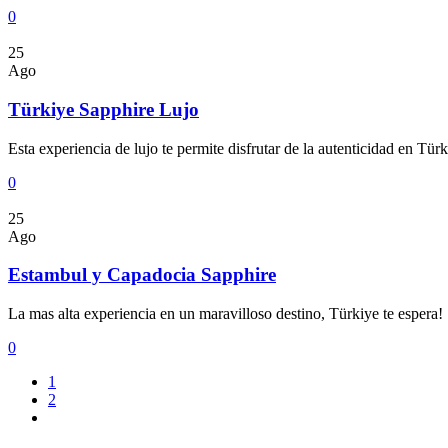
0
25
Ago
Türkiye Sapphire Lujo
Esta experiencia de lujo te permite disfrutar de la autenticidad en Tü
0
25
Ago
Estambul y Capadocia Sapphire
La mas alta experiencia en un maravilloso destino, Türkiye te espera!
0
1
2