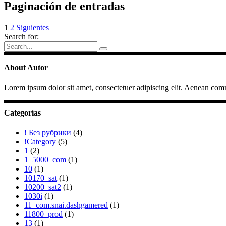
Paginación de entradas
1
2
Siguientes
Search for:
About Autor
Lorem ipsum dolor sit amet, consectetuer adipiscing elit. Aenean com
Categorías
! Без рубрики
(4)
!Category
(5)
1
(2)
1_5000_com
(1)
10
(1)
10170_sat
(1)
10200_sat2
(1)
1030i
(1)
11_com.snai.dashgamered
(1)
11800_prod
(1)
13
(1)