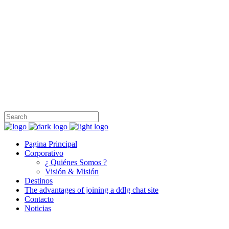
Honest Travel Group, fundada en 1999 es una operadora turística inte
mayoristas en América del Sur, América del Norte, Europa, Sudeste de
+90 212 231 97 47
İnönü, Cumhuriyet Cd. No:69/A, 34380 Şişli/İstanbul
info@honesttravelgroup.com
Pagina Principal
Corporativo
¿ Quiénes Somos ?
Visión & Misión
Destinos
The advantages of joining a ddlg chat site
Contacto
Noticias